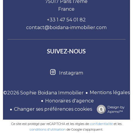
75017
Paris 17ème
France
+33 1 47 54 01 82
contact@boidana-immobilier.com
SUIVEZ-NOUS
Instagram
Mentions légales
©2026 Sophie Boidana Immobilier
Honoraires d'agence
Design by
Changer ses préférences cookies
Apimo™
Ce site est protégé par reCAPTCHA et les règles de
confidentialité
et les
conditions d'utilisation
de Google s'appliquent.