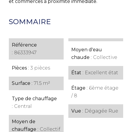
et commerces à proximité immédiate.
SOMMAIRE
Référence
Moyen d'eau
86333947
chaude
Collective
Pièces
3 pièces
État
Excellent état
Surface
71.5 m²
Étage
6ème étage
/ 8
Type de chauffage
Central
Vue
Dégagée Rue
Moyen de
chauffage
Collectif